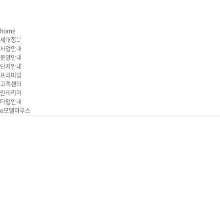
사업안내
분
home
세대정보
사업안내
분양안내
단지안내
사업개요
분
프리미엄
브랜드소개
공
고객센터
인테리어
오시는길
모
타입안내
e모델하우스
당첨자 
계약