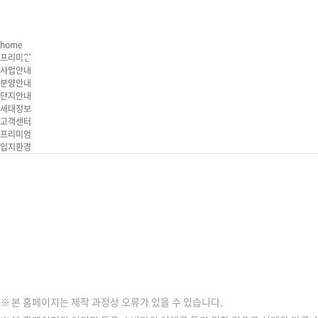
사업안내
분
home
프리미엄
사업안내
분양안내
단지안내
사업개요
분
세대정보
브랜드소개
공
고객센터
프리미엄
오시는길
모
입지환경
당첨자 
계약
본 홈페이지는 제작 과정상 오류가 있을 수 있습니다.