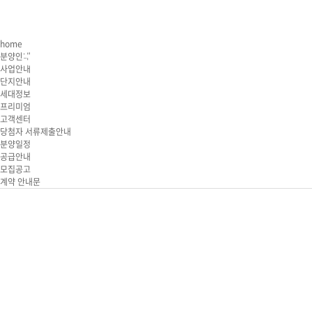
사
home
분양안내
사업안내
단지안내
세대정보
사
프리미엄
브랜
고객센터
당첨자 서류제출안내
오
분양일정
공급안내
모집공고
계약 안내문