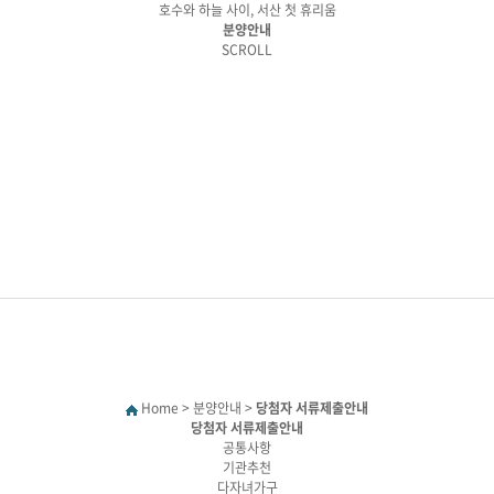
호수와 하늘 사이, 서산 첫 휴리움
분양안내
SCROLL
업안내
분양안내
단지안내
세대정보
업개요
분양일정
단지·동호배치도
타입안내
드소개
공급안내
시스템
e모델하우스
시는길
모집공고
인테리어
당첨자 서류제출안내
계약 안내문
Home
>
분양안내
>
당첨자 서류제출안내
당첨자 서류제출안내
공통사항
기관추천
다자녀가구