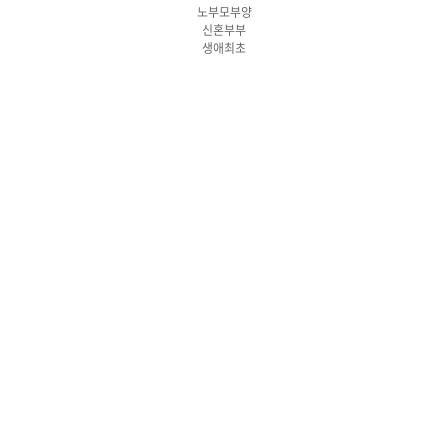
노부모부양
신혼부부
생애최초