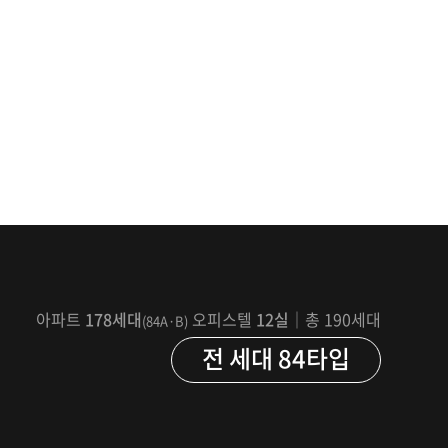
아파트
178세대
오피스텔
12실
｜총 190세대
(84A·B)
전 세대 84타입